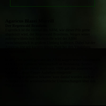
Agaricus Blazei Murrill
Der Regenwald Brasiliens
Eigentlich ist die Heimat des ABM, wie dieser Pilz gerne
abgekürzt wird, der Regenwald Brasiliens. Wegen seiner
außergewöhnlichen Inhaltsstoffe wird der ABM
zwischenzeitlich in großem Umfang kultiviert. Dabei hat der
Agaricus erst seit kurzem seinen Platz bei den Vitalpilzen
eingenommen.
In den 70er Jahren gewann der ABM wegen seiner Inhaltsstoffe
auch für die etablierte Wissenschaft an Bedeutung. Seither
wurde er bis ins Detail analysiert. 1980 gab das japanische
National Cancer Center Aufsehen erregende
Forschungsergebnisse bekannt; kurz darauf wurden auch in
Amerika etliche wissenschaftliche Untersuchungen über den
Pilz publiziert.