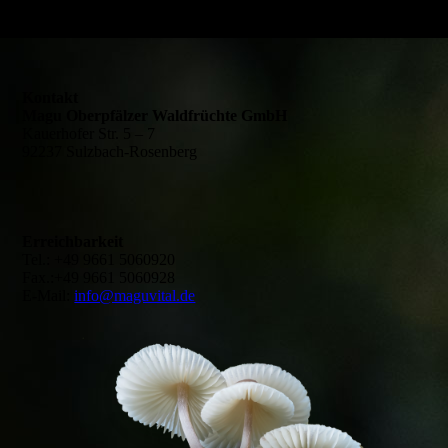
Kontakt
Magu Oberpfälzer Waldfrüchte GmbH
Kauerhofer Str. 5 – 7
92237 Sulzbach-Rosenberg
Erreichbarkeit
Tel.: +49 9661 5060920
Fax.:+49 9661 5060928
E-Mail:
info@maguvital.de