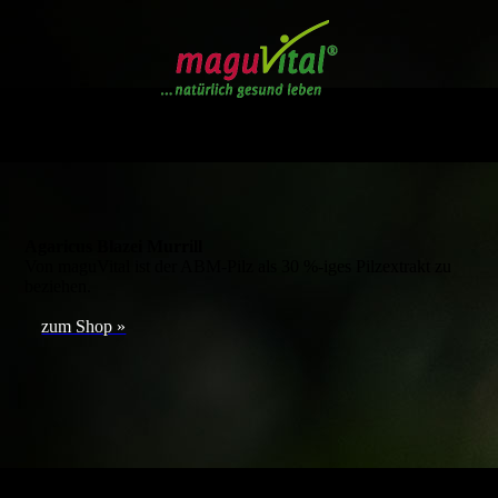
Agaricus Blazei Murrill
Von maguVital ist der ABM-Pilz als 30 %-iges Pilzextrakt zu
beziehen.
zum Shop »